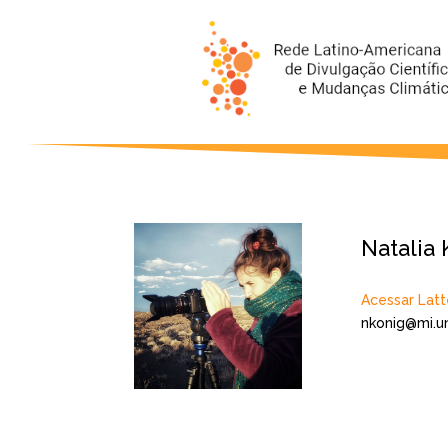
Natalia 
Acessar Latt
nkonig@mi.un