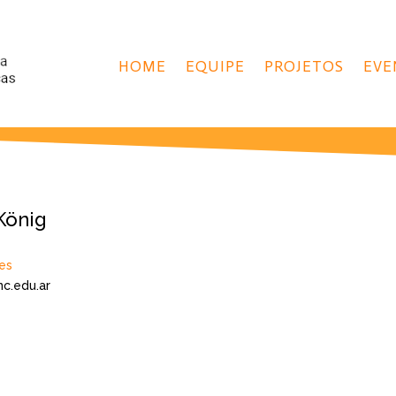
HOME
EQUIPE
PROJETOS
EVE
König
es
c.edu.ar