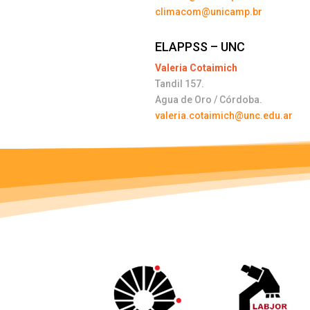
climacom@unicamp.br
ELAPPSS – UNC
Valeria Cotaimich
Tandil 157.
Agua de Oro / Córdoba.
valeria.cotaimich@unc.edu.ar