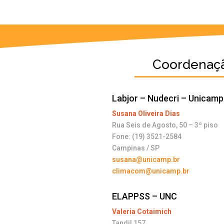
Coordenaç
Labjor – Nudecri – Unicamp
Susana Oliveira Dias
Rua Seis de Agosto, 50 – 3º piso
Fone: (19) 3521-2584
Campinas / SP
susana@unicamp.br
climacom@unicamp.br
ELAPPSS – UNC
Valeria Cotaimich
Tandil 157.