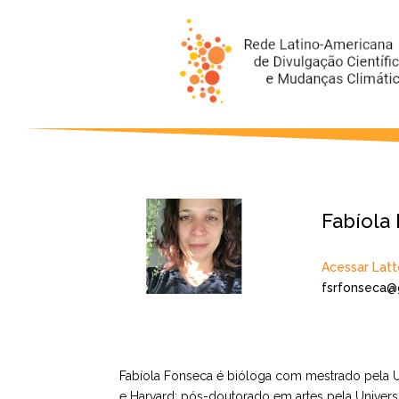
Fabíola
Acessar Latt
fsrfonseca@
Fabíola Fonseca é bióloga com mestrado pela U
e Harvard; pós-doutorado em artes pela Univer