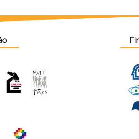
ão
Fi