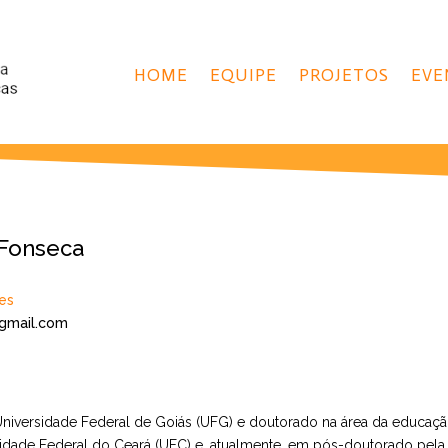
HOME
EQUIPE
PROJETOS
EVE
 Fonseca
es
gmail.com
niversidade Federal de Goiás (UFG) e doutorado na área da educaçã
sidade Federal do Ceará (UFC) e, atualmente, em pós-doutorado pela