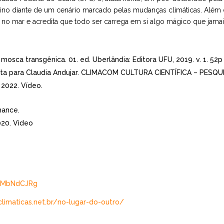
ino diante de um cenário marcado pelas mudanças climáticas. Além di
 no mar e acredita que todo ser carrega em si algo mágico que jama
osca transgênica. 01. ed. Uberlândia: Editora UFU, 2019. v. 1. 52p 
carta para Claudia Andujar. CLIMACOM CULTURA CIENTÍFICA – PESQUIS
 2022. Vídeo.
mance.
020. Video
8XMbNdCJRg
limaticas.net.br/no-
lugar-do-outro/