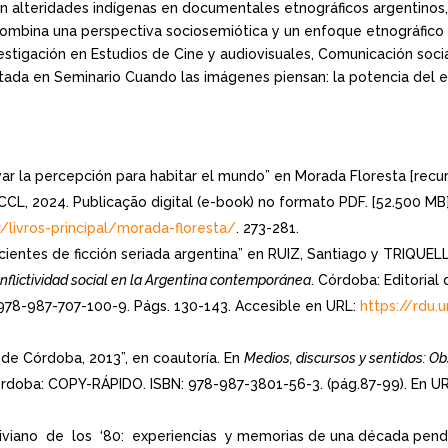
an alteridades indígenas en documentales etnográficos argentinos
ombina una perspectiva sociosemiótica y un enfoque etnográfico p
estigación en Estudios de Cine y audiovisuales, Comunicación socia
itada en Seminario Cuando las imágenes piensan: la potencia del e
ltivar la percepción para habitar el mundo” en Morada Floresta [rec
BCCL, 2024. Publicação digital (e-book) no formato PDF. [52.500 MB
/livros-principal/morada-floresta/
. 273-281.
ecientes de ficción seriada argentina” en RUIZ, Santiago y TRIQUEL
onflictividad social en la Argentina contemporánea
. Córdoba: Editorial
 978-987-707-100-9. Págs. 130-143. Accesible en URL:
https://rdu
a de Córdoba, 2013”, en coautoría. En
Medios, discursos y sentidos: O
Córdoba: COPY-RÁPIDO. ISBN: 978-987-3801-56-3. (pág.87-99). En U
viano de los ‘80: experiencias y memorias de una década pendi