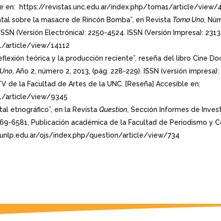
ble en: https://revistas.unc.edu.ar/index.php/toma1/article/view
ental sobre la masacre de Rincón Bomba”, en Revista
Toma Uno
, Núm
SSN (Versión Electrónica): 2250-4524. ISSN (Versión Impresa): 2313-
1/article/view/14112
reflexión teórica y la producción reciente”, reseña del libro Cine Do
 Uno
, Año 2, número 2, 2013, (pág. 228-229). ISSN (versión impresa)
V de la Facultad de Artes de la UNC. [Reseña] Accesible en:
a1/article/view/9345
l etnográfico”, en la Revista
Question
, Sección Informes de Inves
69-6581, Publicación académica de la Facultad de Periodismo y C
io.unlp.edu.ar/ojs/index.php/question/article/view/734