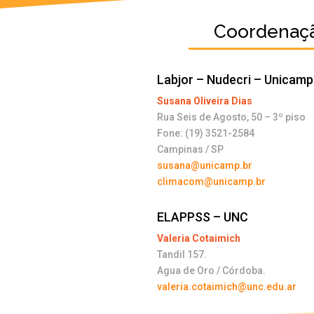
Coordenaç
Labjor – Nudecri – Unicamp
Susana Oliveira Dias
Rua Seis de Agosto, 50 – 3º piso
Fone: (19) 3521-2584
Campinas / SP
susana@unicamp.br
climacom@unicamp.br
ELAPPSS – UNC
Valeria Cotaimich
Tandil 157.
Agua de Oro / Córdoba.
valeria.cotaimich@unc.edu.ar