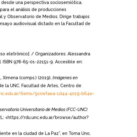
, desde una perspectiva sociosemiótica.
ara el análisis de producciones
l y Observatorio de Medios. Dirige trabajos
nsayo audiovisual dictado en la Facultad de
urso eletrônico]: / Organizadores: Alessandra
]. ISBN 978-65-01-22151-9. Accesible en:
L, Ximena (comps.) (2019),
Imágenes en
 de la UNC. Facultad de Artes, Centro de
.unc.edu.ar/items/9c0efaea-1d44-4019-b64e-
bservatorio Universitario de Medios (FCC-UNC)
RL: <https://rdu.unc.edu.ar/browse/author?
ente en la ciudad de La Paz”, en Toma Uno,