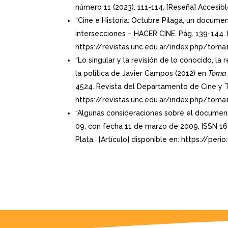
número 11 (2023). 111-114. [Reseña] Accesi
“Cine e Historia: Octubre Pilagá, un docum
intersecciones – HACER CINE. Pág. 139-144. I
https://revistas.unc.edu.ar/index.php/toma
“Lo singular y la revisión de lo conocido, la 
la política de Javier Campos (2012) en
Toma
4524. Revista del Departamento de Cine y T
https://revistas.unc.edu.ar/index.php/tom
“Algunas consideraciones sobre el documenta
09, con fecha 11 de marzo de 2009, ISSN 16
Plata, [Artículo] disponible en: https://per