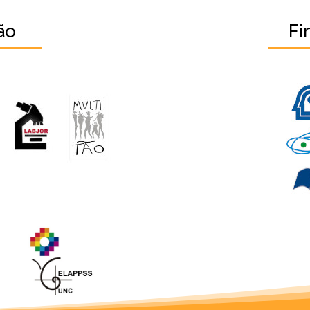
ão
Fi