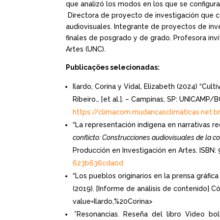
que analizó los modos en los que se configur
Directora de proyecto de investigación que c
audiovisuales. Integrante de proyectos de inv
finales de posgrado y de grado. Profesora inv
Artes (UNC).
Publicações selecionadas:
Ilardo, Corina y Vidal, Elizabeth (2024) “Cu
Ribeiro… [et al.]. – Campinas, SP: UNICAMP/
https://climacom.mudancasclimaticas.net.br
“La representación indígena en narrativas r
conflicto: Construcciones audiovisuales de la c
Producción en Investigación en Artes. ISBN:
623b636cda0d
“Los pueblos originarios en la prensa gráfic
(2019). [Informe de análisis de contenido] 
value=Ilardo,%20Corina>
”Resonancias. Reseña del libro Video boli