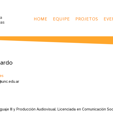
HOME
EQUIPE
PROJETOS
EVE
lardo
es
o@unc.edu.ar
guaje III y Producción Audiovisual. Licenciada en Comunicación Soc