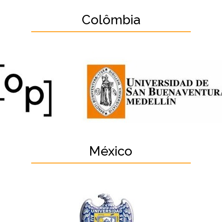
Colômbia
México